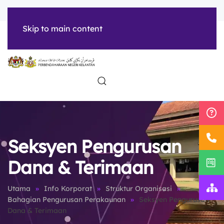
tarikh
| treasuryKTN
Skip to main content
INFO
HUBUNGI
SUMBER
KORPORAT
KAMI
Seksyen Pengurusan
Dana & Terimaan
Utama
Info Korporat
Struktur Organisasi
Bahagian Pengurusan Perakaunan
Seksyen Pengurusan
Dana & Terimaan