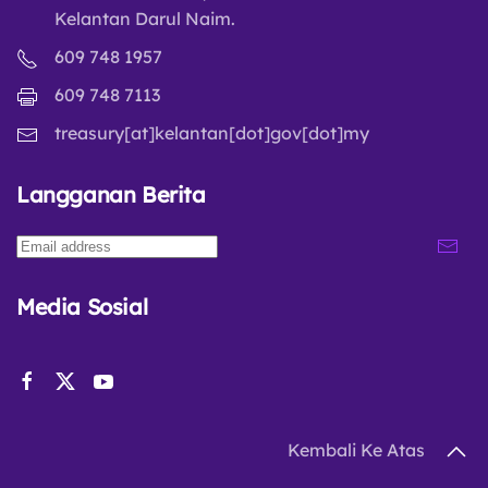
Kelantan Darul Naim.
609 748 1957
609 748 7113
treasury[at]kelantan[dot]gov[dot]my
Langganan Berita
Media Sosial
Kembali Ke Atas