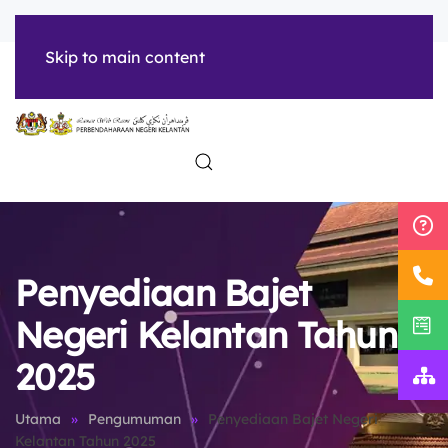
tarikh
| treasuryKTN
Skip to main content
INFO
HUBUNGI
SUMBER
KORPORAT
KAMI
Penyediaan Bajet
Negeri Kelantan Tahun
2025
Utama
Pengumuman
Penyediaan Bajet Negeri
Kelantan Tahun 2025