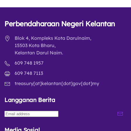
Perbendaharaan Negeri Kelantan
Blok 4, Kompleks Kota Darulnaim,
15503 Kota Bharu,
Kelantan Darul Naim.
609 748 1957
609 748 7113
treasury[at]kelantan[dot]gov[dot]my
Langganan Berita
Media Sosial