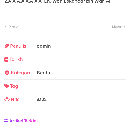
2.Ã‚Â Ã‚Â Ã‚Â Ã‚Â En. Wan Eskandar bin Wan Ali
Prev
Next
Penulis
admin
Tarikh
Kategori
Berita
Tag
Hits
3322
Artikel Terkini