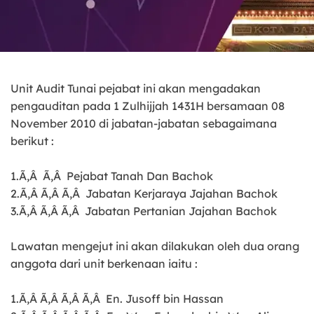
Unit Audit Tunai pejabat ini akan mengadakan
pengauditan pada 1 Zulhijjah 1431H bersamaan
08
November 2010
di jabatan-jabatan sebagaimana
berikut :
1.Ã‚Â Ã‚Â Pejabat Tanah Dan Bachok
2.Ã‚Â Ã‚Â Ã‚Â Jabatan Kerjaraya Jajahan Bachok
3.Ã‚Â Ã‚Â Ã‚Â Jabatan Pertanian Jajahan Bachok
Lawatan mengejut ini akan dilakukan oleh dua orang
anggota dari unit berkenaan iaitu :
1.Ã‚Â Ã‚Â Ã‚Â Ã‚Â En. Jusoff bin Hassan