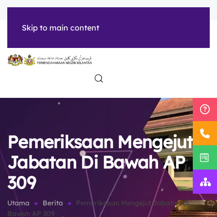
tarikh
| treasuryKTN
Skip to main content
INFO
HUBUNGI
SUMBER
KORPORAT
KAMI
Pemeriksaan Mengejut
Jabatan Di Bawah AP
309
Utama
Berita
Pemeriksaan Mengejut Jabatan Di
Bawah AP 309